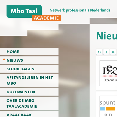
Nie
home
<<
<
14
nieuws
studiedagen
afstandsleren in het
mbo
documenten
over de mbo
taalacademie
vraagbaak