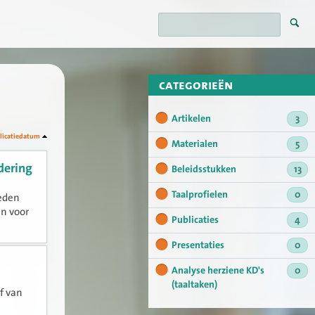
categorieën
Artikelen
3
licatiedatum
Materialen
5
dering
Beleidsstukken
13
Taalprofielen
0
leden
en voor
Publicaties
4
Presentaties
0
Analyse herziene KD's
0
(taaltaken)
f van