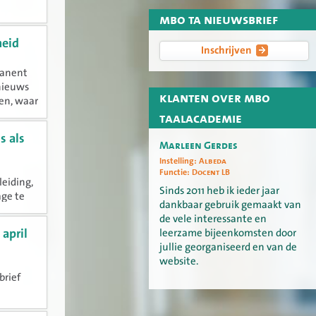
mbo ta nieuwsbrief
heid
Inschrijven
manent
 nieuws
klanten over mbo
en, waar
.
taalacademie
s als
Marleen Gerdes
Instelling:
Albeda
Functie:
Docent LB
leiding,
Sinds 2011 heb ik ieder jaar
age te
dankbaar gebruik gemaakt van
ens
de vele interessante en
n...
leerzame bijeenkomsten door
april
jullie georganiseerd en van de
website.
brief