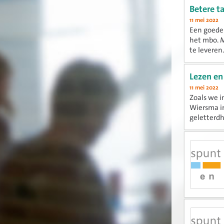
Betere t
11 mei 2022
Een goede 
het mbo. 
te leveren
Lezen en
11 mei 2022
Zoals we i
Wiersma in
geletterdh