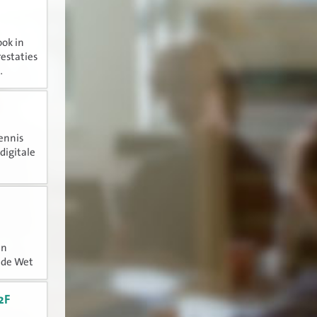
ook in
estaties
.
ennis
digitale
en
 de Wet
haald.
2F