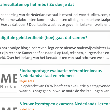
aalresultaten op het mbo? Zo doe je dat
beheersing van de Nederlandse taal is essentieel voor studiesucces, 
Met name vakdocenten kunnen studenten uitdagen om betere taalpr
. Hoe ze dat doen? Door taalbewust les te geven in betekenisvolle en..
 digitale geletterdheid: (hoe) gaat dat samen?
n onze vorige blog al schreven, legt onze nieuwe onderwijsminister D
 zijn recente Kamerbrief de nadruk op taal, rekenen, burgerschap en 
eid. Over het belang van het benadrukken van taal schreven we al....
Eindrapportage evaluatie referentieniveaus
Nederlandse taal en rekenen
20 juli 2022
In opdracht van OCW heeft een evaluatie plaatsgevond
waarin is nagegaan in welke mate de doelstellingen van
Referentieniveaus Nederlandse taal en rekenen zijn be
Nieuwe itemtypen examens Nederlands Lezen 
20 juli 2022