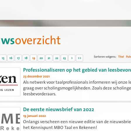
uws
overzicht
Sorteren volgens:
Titel
Pub
15
16
17
18
19
20
21
22
23
>
>>
Professionaliseren op het gebied van leesbevor
23 december 2021
Als netwerk voor taalprofessionals informeren wij onze 
graag over scholingsmogelijkheden. Zoals deze scholing
leesbevorderaars.
De eerste nieuwsbrief van 2022
19 januari 2022
Onlangs verscheen een nieuwe editie van de nieuwsbrie
het Kennispunt MBO Taal en Rekenen!