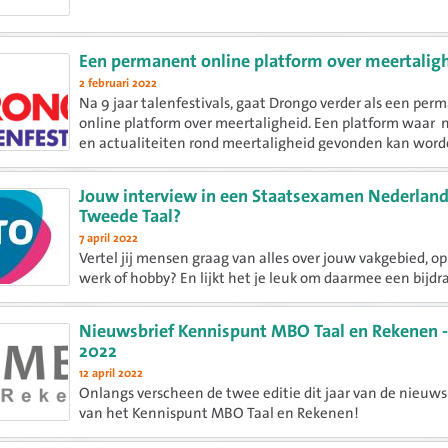
Een permanent online platform over meertalig
2 februari 2022
Na 9 jaar talenfestivals, gaat Drongo verder als een per
online platform over meertaligheid. Een platform waar
en actualiteiten rond meertaligheid gevonden kan word
ook eigen activiteiten en organisatie gepresenteerd kan..
Jouw interview in een Staatsexamen Nederland
Tweede Taal?
7 april 2022
Vertel jij mensen graag van alles over jouw vakgebied, op
werk of hobby? En lijkt het je leuk om daarmee een bijdr
leveren aan het onderdeel Luisteren van de Staatsexam
Nederlands als Tweede Taal? Dan komt Cito graag met je i
Nieuwsbrief Kennispunt MBO Taal en Rekenen - 
2022
12 april 2022
Onlangs verscheen de twee editie dit jaar van de nieuws
van het Kennispunt MBO Taal en Rekenen!