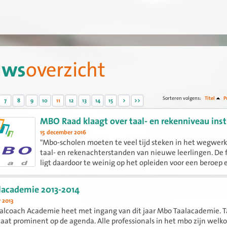
uws
overzicht
Sorteren volgens:
Titel
P
7
8
9
10
11
12
13
14
15
>
>>
MBO Raad klaagt over taal- en rekenniveau ins
15 december 2016
"Mbo-scholen moeten te veel tijd steken in het wegwer
taal- en rekenachterstanden van nieuwe leerlingen. De 
ligt daardoor te weinig op het opleiden voor een beroep 
eventueel verder leren", zegt MBO Raad-voorzitter Ton H
een...
lacademie 2013-2014
 2013
lcoach Academie heet met ingang van dit jaar Mbo Taalacademie. Ta
aat prominent op de agenda. Alle professionals in het mbo zijn welko