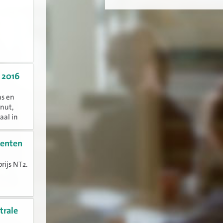
 2016
ns en
 nut,
aal in
centen
rijs NT2.
rap
trale