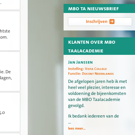
.
mbo ta nieuwsbrief
Inschrijven
htste
kom.
klanten over mbo
taalacademie
Jan Janssen
Instelling:
Vista College
ie. De
Functie:
Docent Nederlands
dagen,
De afgelopen jaren heb ik met
heel veel plezier, interesse en
voldoening de bijeenkomsten
van de MBO Taalacademie
gevolgd.
5.0
Ik bedank iedereen van de
…
lees meer...