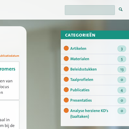
categorieën
Artikelen
3
ublicatiedatum
Materialen
5
tromers
Beleidsstukken
13
Taalprofielen
0
ken van
focus
Publicaties
4
en
eerts in
Presentaties
0
Analyse herziene KD's
0
(taaltaken)
al in
m bij de