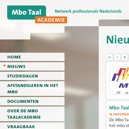
Nie
home
<<
<
6
nieuws
studiedagen
afstandsleren in het
mbo
documenten
Mbo Taa
over de mbo
19 september
taalacademie
De Mbo Taa
vraagbaak
het mbo st