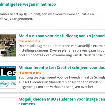
lmatige leerwegen in het mbo
Kamer heeft op 25 juni 2013 een wetsvoorstel voor educatie en
derwijs aangenomen.
Meld u nu aan voor de studiedag van 20 januari
17 november 2015
Deze studiedag staat in het teken van landelijke exame
instellingsexamens. Diverse plenaire sprekers gaan in op
doel en noodzaak van examinering van de Nederlandse t
het mbo, de wet- en regelgeving en externe validering.
Miniconferentie Les: Creatief schrijven voor do
16 september 2015
Stichting Les organiseert voor de tweede maal de Schrijfp
Alle NT2-leerders in Vlaanderen en Nederland worden
uitgenodigd om een verhaal te schrijven over het
thema Ontmoeten, hoe mijn wereld veranderde... Als aft
wordt er voor docenten...
Mogelijkheden MBO studenten voor inzage cen
examens