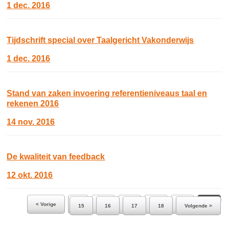
1 dec. 2016
Tijdschrift special over Taalgericht Vakonderwijs
1 dec. 2016
Stand van zaken invoering referentieniveaus taal en
rekenen 2016
14 nov. 2016
De kwaliteit van feedback
12 okt. 2016
Ga naar pagina:
< Vorige
9
10
11
12
13
14
15
16
17
18
Volgende >