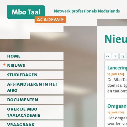
Nie
home
<<
<
14
nieuws
Lancerin
studiedagen
14 juni 2013
De Mbo Ta
afstandsleren in het
doel is ui
mbo
en taalon
documenten
Omgaan 
over de mbo
14 juni 2013
taalacademie
Het omgaan
vraagbaak
worden vo