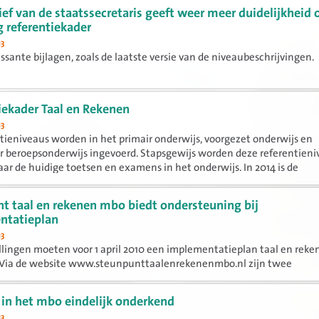
ef van de staatssecretaris geeft weer meer duidelijkheid 
g referentiekader
13
ssante bijlagen, zoals de laatste versie van de niveaubeschrijvingen.
iekader Taal en Rekenen
13
tieniveaus worden in het primair onderwijs, voorgezet onderwijs en
 beroepsonderwijs ingevoerd. Stapsgewijs worden deze referentieni
aar de huidige toetsen en examens in het onderwijs. In 2014 is de
tie...
t taal en rekenen mbo biedt ondersteuning bij
ntatieplan
13
lingen moeten voor 1 april 2010 een implementatieplan taal en reke
. Via de website www.steunpunttaalenrekenenmbo.nl zijn twee
ten beschikbaar gekomen die kunnen helpen bij het maken van het
tieplan taal en...
 in het mbo eindelijk onderkend
13