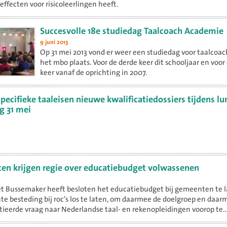
effecten voor risicoleerlingen heeft.
Succesvolle 18e studiedag Taalcoach Academie
9 juni 2013
Op 31 mei 2013 vond er weer een studiedag voor taalcoac
het mbo plaats. Voor de derde keer dit schooljaar en voor
keer vanaf de oprichting in 2007.
pecifieke taaleisen nieuwe kwalificatiedossiers tijdens lu
g 31 mei
n krijgen regie over educatiebudget volwassenen
et Bussemaker heeft besloten het educatiebudget bij gemeenten te 
hte besteding bij roc’s los te laten, om daarmee de doelgroep en daar
tieerde vraag naar Nederlandse taal- en rekenopleidingen voorop te..