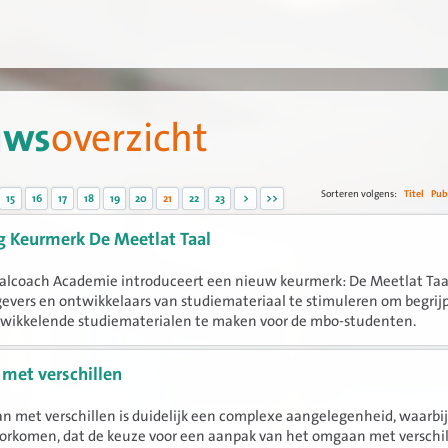
uws
overzicht
Sorteren volgens:
Titel
Pub
15
16
17
18
19
20
21
22
23
>
>>
g Keurmerk De Meetlat Taal
alcoach Academie introduceert een nieuw keurmerk: De Meetlat Taa
tgevers en ontwikkelaars van studiemateriaal te stimuleren om begrijp
twikkelende studiematerialen te maken voor de mbo-studenten.
met verschillen
 met verschillen is duidelijk een complexe aangelegenheid, waarbi
orkomen, dat de keuze voor een aanpak van het omgaan met verschi