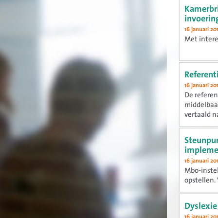
Kamerbri
invoerin
16 januari 20
Met intere
Referent
16 januari 20
De referen
middelbaar
vertaald n
implementa
Steunpun
impleme
16 januari 20
Mbo-instel
opstellen
instrumen
implementa
Dyslexie
16 januari 20