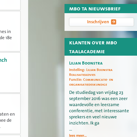
mbo ta nieuwsbrief
Inschrijven
hes in
 de 18e
klanten over mbo
taalacademie
nch
Lilian Boonstra
Instelling:
Lilian Boonstra
Realisatieadvies
Functie:
Communicatie- en
organisatiedeskundige
De studiedag van vrijdag 23
september 2016 was een zeer
waardevolle en leerzame
conferentie, met interessante
laten en
sprekers en veel nieuwe
mee de
inzichten. Ik ga
.
…
lees meer...