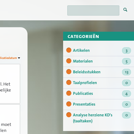
categorieën
Artikelen
3
licatiedatum
Materialen
5
Beleidsstukken
13
Taalprofielen
0
l. Het
elijke
Publicaties
4
Presentaties
0
Analyse herziene KD's
0
(taaltaken)
j moet
llen