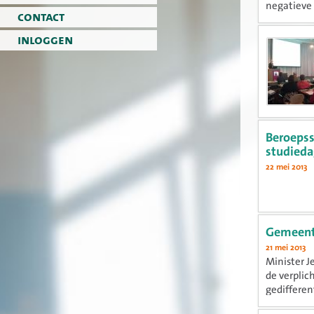
negatieve 
contact
inloggen
Beroepss
studieda
22 mei 2013
Gemeente
21 mei 2013
Minister J
de verplic
gedifferen