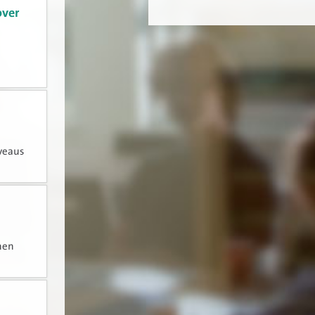
over
veaus
nen