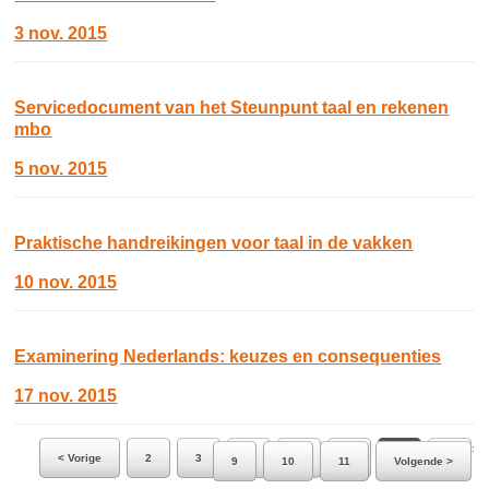
3 nov. 2015
Servicedocument van het Steunpunt taal en rekenen
mbo
5 nov. 2015
Praktische handreikingen voor taal in de vakken
10 nov. 2015
Examinering Nederlands: keuzes en consequenties
17 nov. 2015
Ga naar pagina:
< Vorige
2
3
4
5
6
7
8
9
10
11
Volgende >