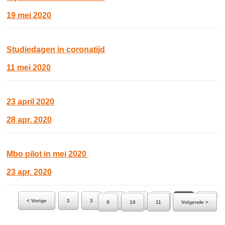
19 mei 2020
Studiedagen in coronatijd
11 mei 2020
23 april 2020
28 apr. 2020
Mbo pilot in mei 2020
23 apr. 2020
Ga naar pagina:
< Vorige
2
3
4
5
6
7
8
9
10
11
Volgende >