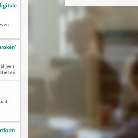
digitale
es en
proken’
blijven
aties en
ichten.
ie...
aad.
latform