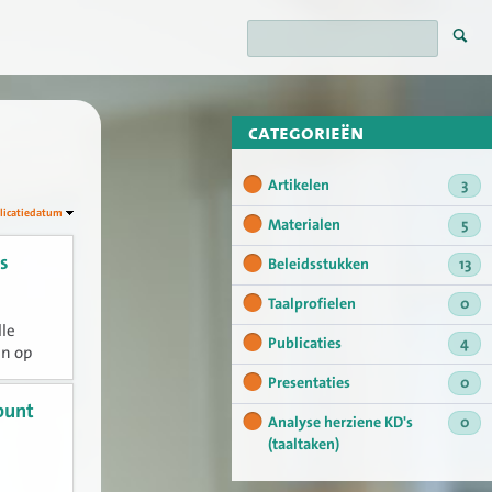
categorieën
Artikelen
3
licatiedatum
Materialen
5
s
Beleidsstukken
13
Taalprofielen
0
lle
Publicaties
4
en op
lus
Presentaties
0
en...
punt
Analyse herziene KD's
0
(taaltaken)