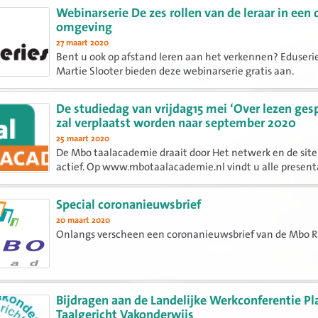
Webinarserie De zes rollen van de leraar in een 
omgeving
27 maart 2020
Bent u ook op afstand leren aan het verkennen? Eduseri
Martie Slooter bieden deze webinarserie gratis aan.
De studiedag van vrijdag15 mei ‘Over lezen ges
zal verplaatst worden naar september 2020
25 maart 2020
De Mbo taalacademie draait door Het netwerk en de site 
actief. Op www.mbotaalacademie.nl vindt u alle present
documenten van de afgelopen 12 jaar, actuele nieuwsber
Ook kunt u een oproep plaatsen. De kracht van de academ
Special coronanieuwsbrief
20 maart 2020
Onlangs verscheen een coronanieuwsbrief van de Mbo R
Bijdragen aan de Landelijke Werkconferentie P
Taalgericht Vakonderwijs