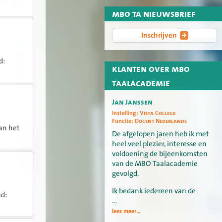
mbo ta nieuwsbrief
Inschrijven
d:
klanten over mbo
taalacademie
Jan Janssen
Instelling:
Vista College
Functie:
Docent Nederlands
an het
De afgelopen jaren heb ik met
heel veel plezier, interesse en
voldoening de bijeenkomsten
van de MBO Taalacademie
gevolgd.
Ik bedank iedereen van de
ad:
…
lees meer...