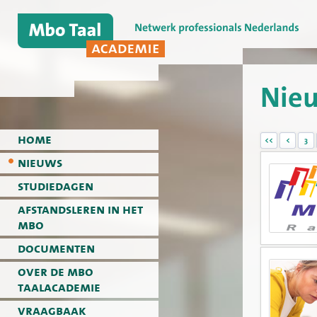
Nie
home
<<
<
3
nieuws
studiedagen
afstandsleren in het
mbo
documenten
over de mbo
taalacademie
vraagbaak