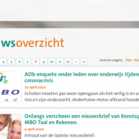
uws
overzicht
Sorteren volgens:
Titel
Pub
4
5
6
7
8
9
10
11
12
>
>>
AOb-enquete onder leden over onderwijs tijden
coronacrisis
20 april 2020
Scholen moeten pas weer opengaan als het veilig is en a
risico’s zijn onderzocht. Anderhalve meter afstand houd
basisscholen, middelbare scholen en roc’s is een lastige k
waarbij een opdeling van klassen nodig is. Dat blijkt uit e
Onlangs verscheen een nieuwsbrief van Kennis
MBO Taal en Rekenen.
9 april 2020
Inhoud van de laatste nieuwsbrief: