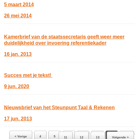
5 maart 2014
26 mei 2014
Kamerbrief van de staatssecretaris geeft weer meer
duidelijkheid over invoering referentiekader
16 jan. 2013
Succes met je tekst!
9 jun. 2020
Nieuwsbrief van het Steunpunt Taal & Rekenen
17 jun. 2013
Ga naar pagina:
< Vorige
4
5
6
7
8
9
10
11
12
13
Volgende >