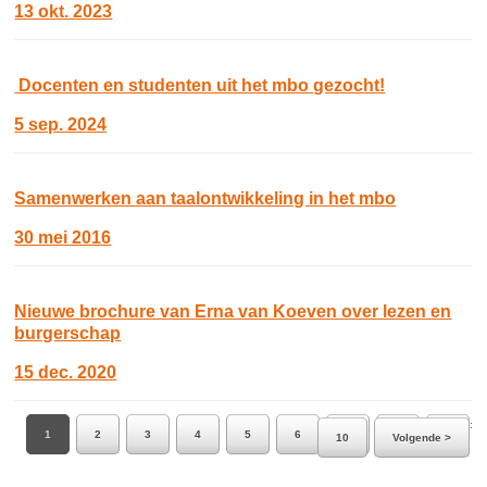
13 okt. 2023
Docenten en studenten uit het mbo gezocht!
5 sep. 2024
Samenwerken aan taalontwikkeling in het mbo
30 mei 2016
Nieuwe brochure van Erna van Koeven over lezen en
burgerschap
15 dec. 2020
Ga naar pagina:
1
2
3
4
5
6
7
8
9
10
Volgende >