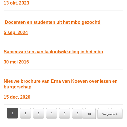
13 okt. 2023
Docenten en studenten uit het mbo gezocht!
5 sep. 2024
Samenwerken aan taalontwikkeling in het mbo
30 mei 2016
Nieuwe brochure van Erna van Koeven over lezen en
burgerschap
15 dec. 2020
Ga naar pagina:
1
2
3
4
5
6
7
8
9
10
Volgende >