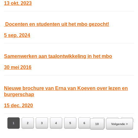
13 okt. 2023
Docenten en studenten uit het mbo gezocht!
5 sep. 2024
Samenwerken aan taalontwikkeling in het mbo
30 mei 2016
Nieuwe brochure van Erna van Koeven over lezen en
burgerschap
15 dec. 2020
Ga naar pagina:
1
2
3
4
5
6
7
8
9
10
Volgende >