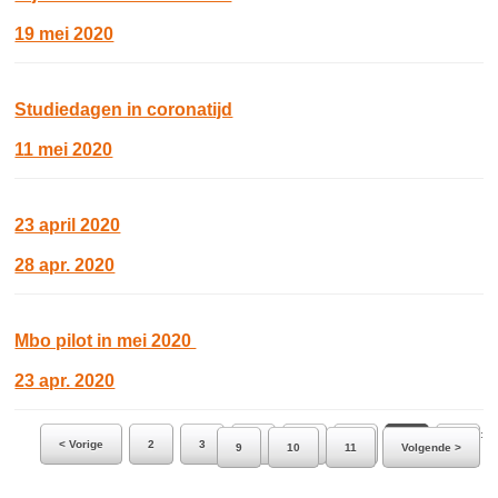
19 mei 2020
Studiedagen in coronatijd
11 mei 2020
23 april 2020
28 apr. 2020
Mbo pilot in mei 2020
23 apr. 2020
Ga naar pagina:
< Vorige
2
3
4
5
6
7
8
9
10
11
Volgende >