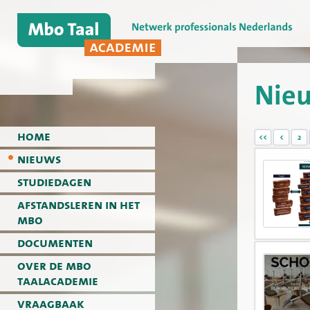
Nie
home
<<
<
2
nieuws
studiedagen
afstandsleren in het
mbo
documenten
over de mbo
taalacademie
vraagbaak