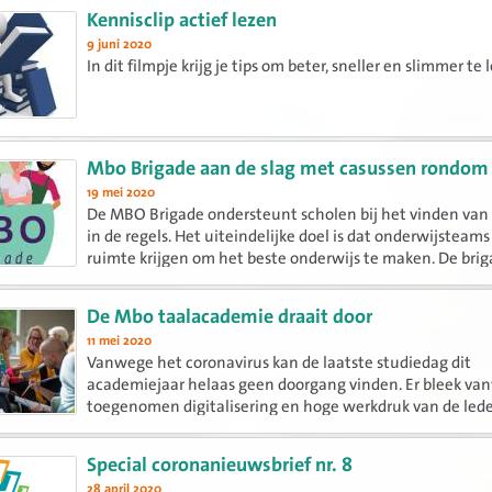
Kennisclip actief lezen
9 juni 2020
In dit filmpje krijg je tips om beter, sneller en slimmer te 
Mbo Brigade aan de slag met casussen rondom 
19 mei 2020
De MBO Brigade ondersteunt scholen bij het vinden van
in de regels. Het uiteindelijke doel is dat onderwijsteams
ruimte krijgen om het beste onderwijs te maken. De bri
ook voorstellen doen voor het opruimen van overbodige r
De Mbo taalacademie draait door
11 mei 2020
Vanwege het coronavirus kan de laatste studiedag dit
academiejaar helaas geen doorgang vinden. Er bleek va
toegenomen digitalisering en hoge werkdruk van de led
momenteel weinig tot geen behoefte aan een online st
met webinars. Wel...
Special coronanieuwsbrief nr. 8
28 april 2020