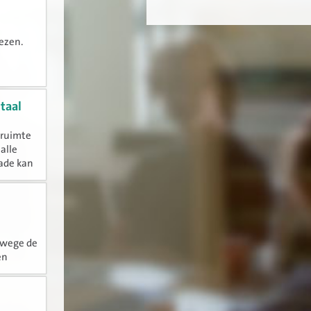
lezen.
taal
 ruimte
 alle
gade kan
egels.
nwege de
en
udiedag