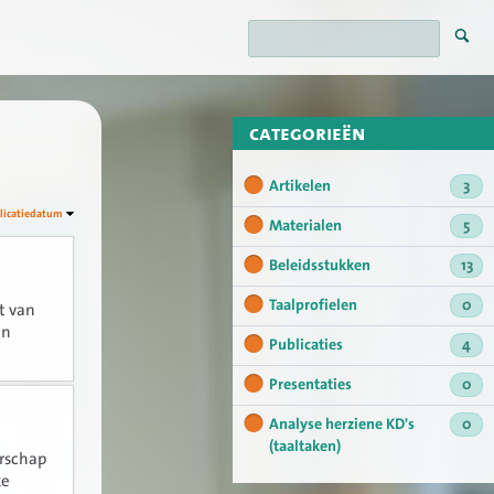
categorieën
Artikelen
3
licatiedatum
Materialen
5
Beleidsstukken
13
Taalprofielen
0
t van
in
Publicaties
4
Presentaties
0
Analyse herziene KD's
0
(taaltaken)
erschap
ke