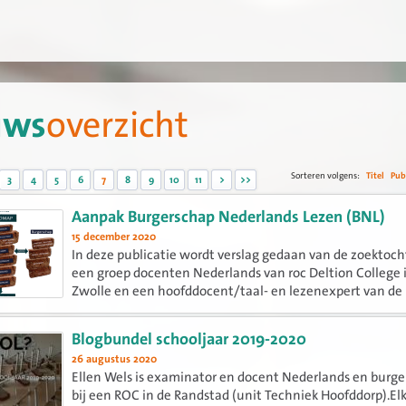
uws
overzicht
Sorteren volgens:
Titel
Pub
3
4
5
6
7
8
9
10
11
>
>>
Aanpak Burgerschap Nederlands Lezen (BNL)
15 december 2020
In deze publicatie wordt verslag gedaan van de zoektoch
een groep docenten Nederlands van roc Deltion College 
Zwolle en een hoofddocent/taal- en lezenexpert van de
Hogeschool Windesheim naar betekenisvol, rijk taal- en
leesonderwijs en naar...
Blogbundel schooljaar 2019-2020
26 augustus 2020
Ellen Wels is examinator en docent Nederlands en burg
bij een ROC in de Randstad (unit Techniek Hoofddorp).El