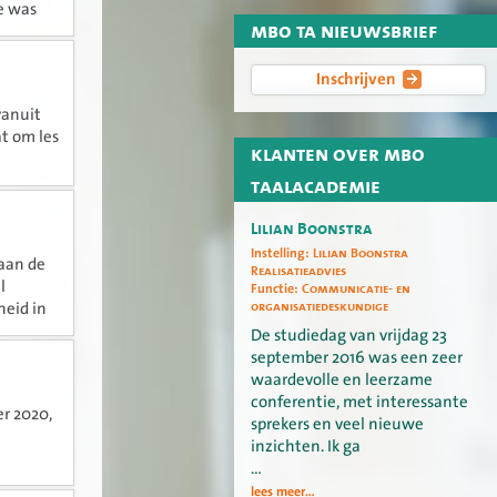
oe was
mbo ta nieuwsbrief
Inschrijven
vanuit
t om les
klanten over mbo
taalacademie
Lilian Boonstra
Instelling:
Lilian Boonstra
 aan de
Realisatieadvies
l
Functie:
Communicatie- en
organisatiedeskundige
heid in
De studiedag van vrijdag 23
september 2016 was een zeer
waardevolle en leerzame
conferentie, met interessante
er 2020,
sprekers en veel nieuwe
inzichten. Ik ga
…
lees meer...