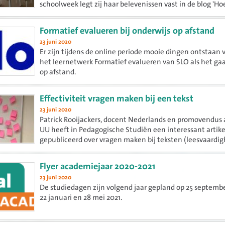
schoolweek legt zij haar belevenissen vast in de blog 'H
het op school?'. Het resultaat is deze verzamelbundel.
Formatief evalueren bij onderwijs op afstand
23 juni 2020
Er zijn tijdens de online periode mooie dingen ontstaan 
het leernetwerk Formatief evalueren van SLO als het gaa
op afstand.
Effectiviteit vragen maken bij een tekst
23 juni 2020
Patrick Rooijackers, docent Nederlands en promovendus
UU heeft in Pedagogische Studiën een interessant artike
gepubliceerd over vragen maken bij teksten (leesvaardig
vo). Een aanpak die in het vo in de leeslessen veel wordt
gebruikt...
Flyer academiejaar 2020-2021
23 juni 2020
De studiedagen zijn volgend jaar gepland op 25 septemb
22 januari en 28 mei 2021.