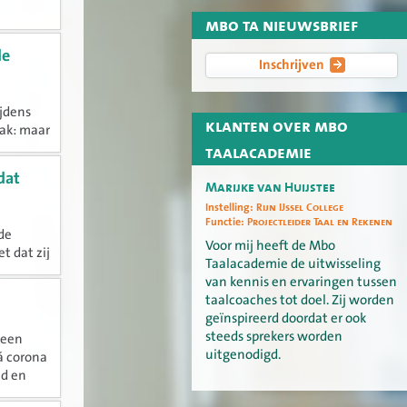
mbo ta nieuwsbrief
vol te
de
Inschrijven
jdens
klanten over mbo
aak: maar
tuur op
taalacademie
dat
Marijke van Huijstee
Instelling:
Rijn IJssel College
Functie:
Projectleider Taal en Rekenen
nde
Voor mij heeft de Mbo
t dat zij
Taalacademie de uitwisseling
n? De
van kennis en ervaringen tussen
taalcoaches tot doel. Zij worden
geïnspireerd doordat er ook
steeds sprekers worden
 een
uitgenodigd.
ná corona
id en