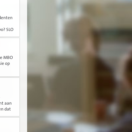
udenten
vo? SLO
ver, als
 de MBO
ie op
 heeft...
-
ht aan
en dat