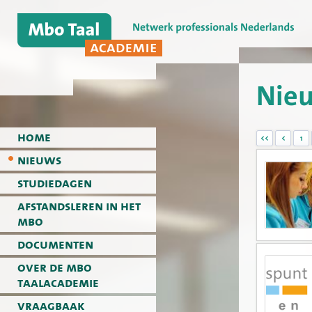
Nie
home
<<
<
1
nieuws
studiedagen
afstandsleren in het
mbo
documenten
over de mbo
taalacademie
vraagbaak