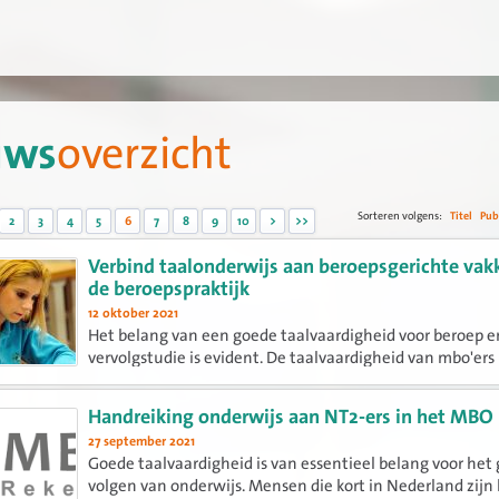
uws
overzicht
Sorteren volgens:
Titel
Pub
2
3
4
5
6
7
8
9
10
>
>>
Verbind taalonderwijs aan beroepsgerichte vak
de beroepspraktijk
12 oktober 2021
Het belang van een goede taalvaardigheid voor beroep e
vervolgstudie is evident. De taalvaardigheid van mbo'ers 
al lange tijd een punt van zorg. Hoe brengen we hier ve
in? Hoe motiveren we studenten weer voor taalonderwij
Handreiking onderwijs aan NT2-ers in het MBO
27 september 2021
Goede taalvaardigheid is van essentieel belang voor het
volgen van onderwijs. Mensen die kort in Nederland zij