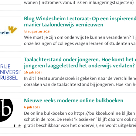
wonen (instromers vanuit isk en inburgeringstrajecten)
beheersen de taal onvoldoende om hun opleiding succes
doorlopen.
Blog Windesheim Lectoraat: Op een inspireren
manier taalonderwijs vernieuwen
31 augustus 2021
Wie moet je zijn om onderwijs te kunnen veranderen? Ti
onze lezingen of colleges vragen leraren of studenten v
hoe doe je dat dan, zorgen voor een rijke taal- of leescul
school? Hoe krijg je je collega's mee? Hoe zorg je ervoor...
Taalachterstand onder jongeren. Hoe komt het 
jongeren laaggeletterd het onderwijs verlaten?
26 juli 2021
In dit literatuuronderzoek is gekeken naar de verschille
oorzaken van de taalachterstand bij jongeren. Hoe kan he
tijdens hun schoolloopbaan een taalachterstand oplope
focus van dit rapport ligt op het mbo.
Nieuwe reeks moderne online bulkboeken
6 juli 2021
De online bulkboeken op https://bulkboek.online blijken
schot in de roos. De reeks ‘klassieken’ blijft daarom ook 
gratis beschikbaar voor het onderwijs, en wordt uitgebre
ingebed in de website Literatuurgeschiedenis.org. In...