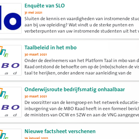
Enquête van SLO
31 mei 2021
Sluiten de kennis en vaardigheden van instromende st
aan bij uw opleiding? Wat vindt u de sterke punten en
verbeterpunten van uw instromende studenten uit het 
en het ministerie van OCW horen graag uw mening hiero
belangrijke...
Taalbeleid in het mbo
30 maart 2021
Onder de deelnemers van het Platform Taal in mbo van
Raad ontstond de behoefte om op de (mbo)scholen de vis
taal te herijken, onder andere naar aanleiding van de
visievorming op het vak Nederlands bij curriculum.nu. Dit
Onderwijsroute bedrijfsmatig onhaalbaar
30 maart 2021
De voorzitter van de kerngroep en het netwerk educatie
inburgering van de MBO Raad heeft in een formeel beric
de ministers van OCW en SZW en aan de VNG aangegev
de Onderwijsroute bedrijfsmatig onhaalbaar is.
Nieuwe factsheet verschenen
19 januari 2021