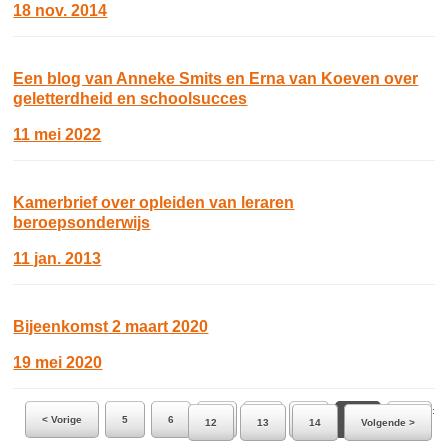
18 nov. 2014
Een blog van Anneke Smits en Erna van Koeven over
geletterdheid en schoolsucces
11 mei 2022
Kamerbrief over opleiden van leraren
beroepsonderwijs
11 jan. 2013
Bijeenkomst 2 maart 2020
19 mei 2020
Ga naar pagina:
< Vorige
5
6
7
8
9
10
11
12
13
14
Volgende >