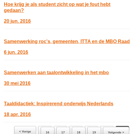
Hoe krijg je als student zicht op wat je fout hebt
gedaan?
20 jun. 2016
Samenwerking roc's, gemeenten, ITTA en de MBO Raad
6 jun. 2016
Samenwerken aan taalontwikkeling in het mbo
30 mei 2016
Taaldidactiek: Inspirerend onderwijs Nederlands
18 apr. 2016
Ga naar pagina:
< Vorige
10
11
12
13
14
15
16
17
18
19
Volgende >