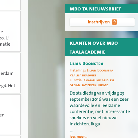
mbo ta nieuwsbrief
Inschrijven
le
bo. U
klanten over mbo
matie
taalacademie
Lilian Boonstra
Instelling:
Lilian Boonstra
sterdam
Realisatieadvies
Functie:
Communicatie- en
organisatiedeskundige
egd. Het
ten de
De studiedag van vrijdag 23
september 2016 was een zeer
waardevolle en leerzame
conferentie, met interessante
een
sprekers en veel nieuwe
inzichten. Ik ga
…
lees meer...