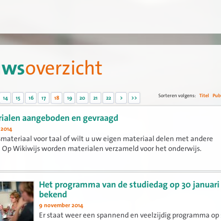
uws
overzicht
Sorteren volgens:
Titel
Pub
14
15
16
17
18
19
20
21
22
>
>>
ialen aangeboden en gevraagd
 2014
smateriaal voor taal of wilt u uw eigen materiaal delen met andere
 Op Wikiwijs worden materialen verzameld voor het onderwijs.
Het programma van de studiedag op 30 januari 
bekend
9 november 2014
Er staat weer een spannend en veelzijdig programma op 