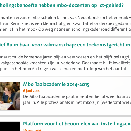
holingsbehoefte hebben mbo-docenten op ict-gebied?
punten ervaren mbo-scholen bij het vak Nederlands en het gebruik v
t van Kennisnet is een kleinschalig en kwalitatief onderzoek gedaan:
 en ict in het mbo - Op weg naar een scholingskader rond differentiati
ief Ruim baan voor vakmanschap: een toekomstgericht 
markt zal de komende jaren blijven veranderen en het blijft belangrij
vakgeschoolde krachten zijn in Nederland. Daarnaast blijft kwaliteit
unt in het mbo én krijgen we te maken met krimp van het aantal...
Mbo Taalacademie 2014-2015
6 juni 2014
De Mbo Taalacademie gaat in september al weer haar ac
jaar in. Alle professionals in het mbo zijn (wederom) wel
Platform voor het beoordelen van instellings
26 mei 2014