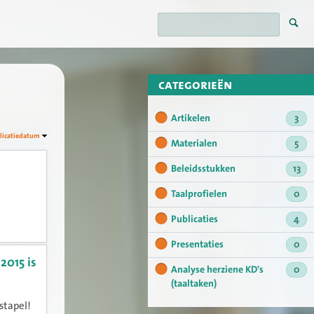
categorieën
Artikelen
3
licatiedatum
Materialen
5
Beleidsstukken
13
Taalprofielen
0
Publicaties
4
Presentaties
0
2015 is
Analyse herziene KD's
0
(taaltaken)
stapel!