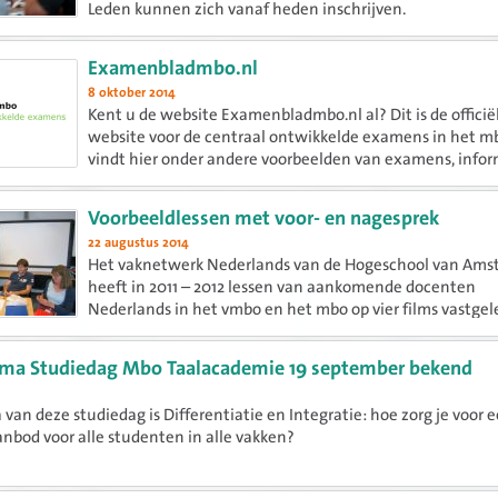
Leden kunnen zich vanaf heden inschrijven.
Examenbladmbo.nl
8 oktober 2014
Kent u de website Examenbladmbo.nl al? Dit is de officië
website voor de centraal ontwikkelde examens in het m
vindt hier onder andere voorbeelden van examens, infor
over hoe de afname van de examens plaatsvindt, een...
Voorbeeldlessen met voor- en nagesprek
22 augustus 2014
Het vaknetwerk Nederlands van de Hogeschool van Am
heeft in 2011 – 2012 lessen van aankomende docenten
Nederlands in het vmbo en het mbo op vier films vastgel
zijn educationals waarin experts en aankomende docen
hoofdrol...
ma Studiedag Mbo Taalacademie 19 september bekend
van deze studiedag is Differentiatie en Integratie: hoe zorg je voor 
nbod voor alle studenten in alle vakken?