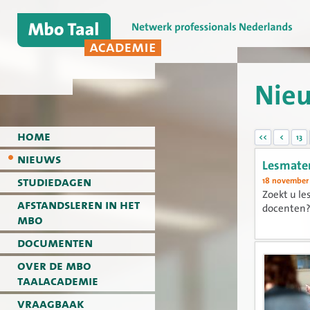
Nie
home
<<
<
13
nieuws
Lesmater
studiedagen
18 november
Zoekt u le
afstandsleren in het
docenten?
mbo
documenten
over de mbo
taalacademie
vraagbaak