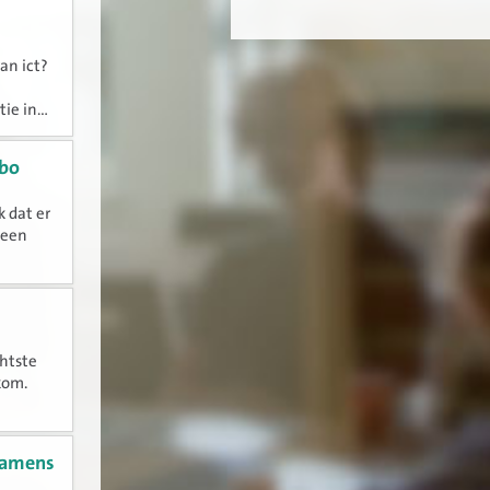
an ict?
e in...
mbo
k dat er
 een
htste
kom.
examens