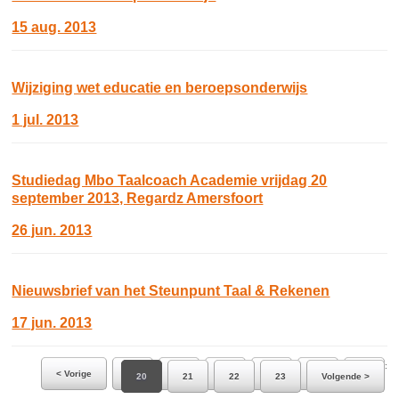
15 aug. 2013
Wijziging wet educatie en beroepsonderwijs
1 jul. 2013
Studiedag Mbo Taalcoach Academie vrijdag 20
september 2013, Regardz Amersfoort
26 jun. 2013
Nieuwsbrief van het Steunpunt Taal & Rekenen
17 jun. 2013
Ga naar pagina:
< Vorige
14
15
16
17
18
19
20
21
22
23
Volgende >