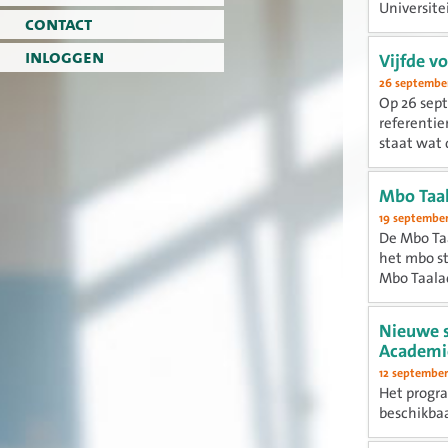
Universitei
contact
inloggen
Vijfde v
26 september
Op 26 sept
referentie
staat wat 
Mbo Taa
19 september
De Mbo Taa
het mbo st
Mbo Taalac
Nieuwe s
Academi
12 september
Het progra
beschikbaa
september