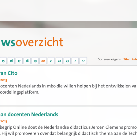
uws
overzicht
Sorteren volgens:
Titel
Pub
15
16
17
18
19
20
21
22
23
>
>>
an Cito
 2013
ocenten Nederlands in mbo die willen helpen bij het ontwikkelen v
eoordelingsplatform.
aan docenten Nederlands
 2013
begrip Online doet de Nederlandse didacticus Jeroen Clemens promo
 Hij wil promoveren over dat belangrijk didactisch thema aan de Tec