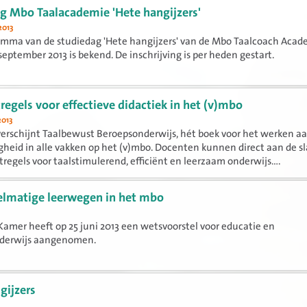
g Mbo Taalacademie 'Hete hangijzers'
2013
amma van de studiedag 'Hete hangijzers' van de Mbo Taalcoach Acad
 september 2013 is bekend. De inschrijving is per heden gestart.
tregels voor effectieve didactiek in het (v)mbo
2013
verschijnt Taalbewust Beroepsonderwijs, hét boek voor het werken a
gheid in alle vakken op het (v)mbo. Docenten kunnen direct aan de s
stregels voor taalstimulerend, efficiënt en leerzaam onderwijs....
lmatige leerwegen in het mbo
Kamer heeft op 25 juni 2013 een wetsvoorstel voor educatie en
derwijs aangenomen.
gijzers