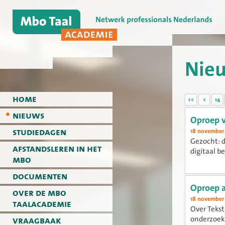
Nie
home
<<
<
14
nieuws
Oproep v
studiedagen
18 november
Gezocht: d
afstandsleren in het
digitaal b
mbo
documenten
Oproep 
over de mbo
18 november
taalacademie
Over Tekst
vraagbaak
onderzoek.