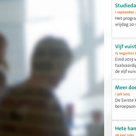
Studieda
1 september 
Het progr
vrijdag 20
Vijf vuis
15 augustus 
Eind 2013 
taalvaardi
de vijf vui
Meer doe
1 juli 2013
De Eerste 
beroepson
Hete han
26 juni 2013