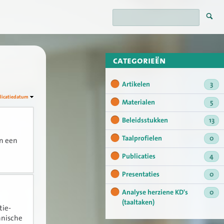
categorieën
Artikelen
3
licatiedatum
Materialen
5
Beleidsstukken
13
Taalprofielen
0
an een
Publicaties
4
Presentaties
0
Analyse herziene KD's
0
(taaltaken)
tie-
hnische