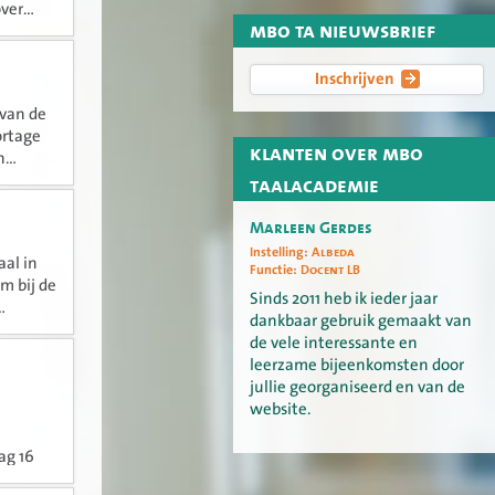
er...
mbo ta nieuwsbrief
Inschrijven
 van de
ortage
klanten over mbo
...
taalacademie
Marleen Gerdes
Instelling:
Albeda
al in
Functie:
Docent LB
m bij de
Sinds 2011 heb ik ieder jaar
.
dankbaar gebruik gemaakt van
de vele interessante en
leerzame bijeenkomsten door
jullie georganiseerd en van de
website.
ag 16