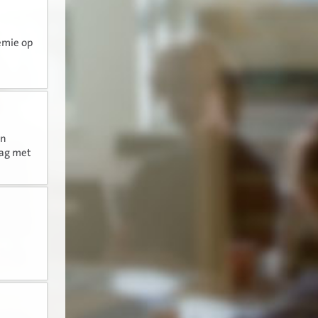
emie op
an
lag met