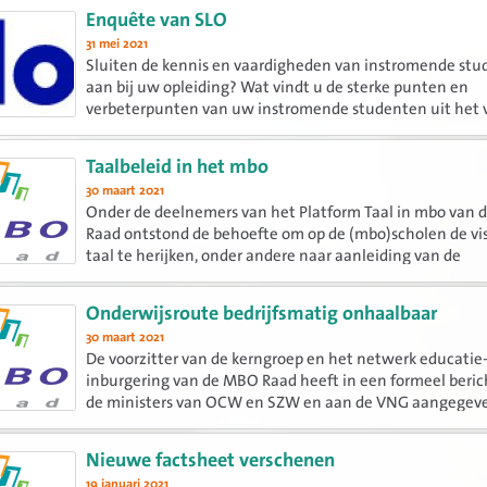
Enquête van SLO
31 mei 2021
Sluiten de kennis en vaardigheden van instromende st
aan bij uw opleiding? Wat vindt u de sterke punten en
verbeterpunten van uw instromende studenten uit het 
en het ministerie van OCW horen graag uw mening hiero
belangrijke...
Taalbeleid in het mbo
30 maart 2021
Onder de deelnemers van het Platform Taal in mbo van
Raad ontstond de behoefte om op de (mbo)scholen de vis
taal te herijken, onder andere naar aanleiding van de
visievorming op het vak Nederlands bij curriculum.nu. Dit
Onderwijsroute bedrijfsmatig onhaalbaar
30 maart 2021
De voorzitter van de kerngroep en het netwerk educatie
inburgering van de MBO Raad heeft in een formeel beric
de ministers van OCW en SZW en aan de VNG aangegev
de Onderwijsroute bedrijfsmatig onhaalbaar is.
Nieuwe factsheet verschenen
19 januari 2021