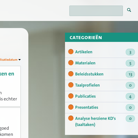
categorieën
Artikelen
3
licatiedatum
Materialen
5
ken en
Beleidsstukken
13
Taalprofielen
0
n
Publicaties
4
is echter
randering
Presentaties
0
s?
Analyse herziene KD's
0
(taaltaken)
 goed
n komen