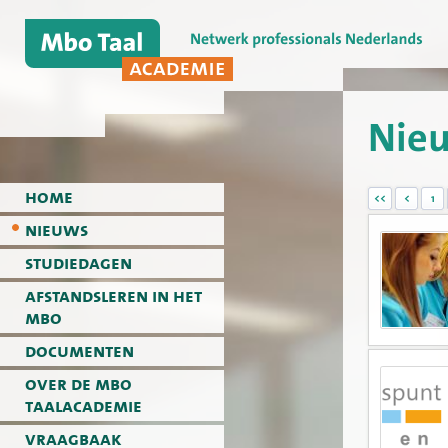
Nie
home
<<
<
1
nieuws
studiedagen
afstandsleren in het
mbo
documenten
over de mbo
taalacademie
vraagbaak