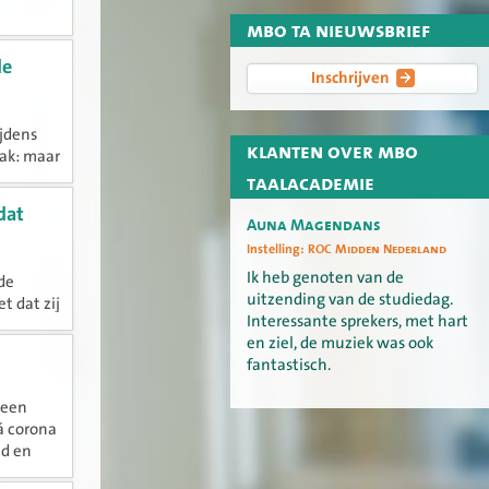
mbo ta nieuwsbrief
vol te
de
Inschrijven
jdens
klanten over mbo
aak: maar
tuur op
taalacademie
dat
Auna Magendans
Instelling:
ROC Midden Nederland
Ik heb genoten van de
nde
uitzending van de studiedag.
t dat zij
Interessante sprekers, met hart
n? De
en ziel, de muziek was ook
fantastisch.
 een
ná corona
id en