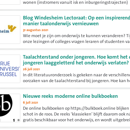
wonen (instromers vanuit isk en inburgeringstrajecten)
beheersen de taal onvoldoende om hun opleiding succes
doorlopen.
Blog Windesheim Lectoraat: Op een inspireren
manier taalonderwijs vernieuwen
31 augustus 2021
Wie moet je zijn om onderwijs te kunnen veranderen? Ti
onze lezingen of colleges vragen leraren of studenten v
hoe doe je dat dan, zorgen voor een rijke taal- of leescul
school? Hoe krijg je je collega's mee? Hoe zorg je ervoor...
Taalachterstand onder jongeren. Hoe komt het 
jongeren laaggeletterd het onderwijs verlaten?
26 juli 2021
In dit literatuuronderzoek is gekeken naar de verschille
oorzaken van de taalachterstand bij jongeren. Hoe kan he
tijdens hun schoolloopbaan een taalachterstand oplope
focus van dit rapport ligt op het mbo.
Nieuwe reeks moderne online bulkboeken
6 juli 2021
De online bulkboeken op https://bulkboek.online blijken
schot in de roos. De reeks ‘klassieken’ blijft daarom ook 
gratis beschikbaar voor het onderwijs, en wordt uitgebre
ingebed in de website Literatuurgeschiedenis.org. In...