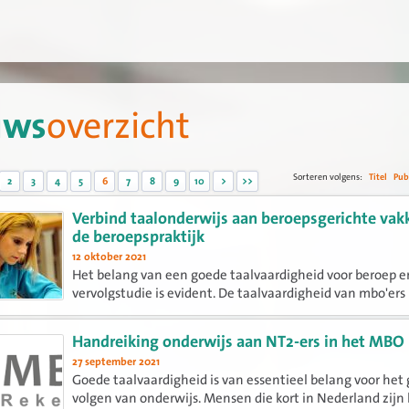
uws
overzicht
Sorteren volgens:
Titel
Pub
2
3
4
5
6
7
8
9
10
>
>>
Verbind taalonderwijs aan beroepsgerichte vak
de beroepspraktijk
12 oktober 2021
Het belang van een goede taalvaardigheid voor beroep e
vervolgstudie is evident. De taalvaardigheid van mbo'ers 
al lange tijd een punt van zorg. Hoe brengen we hier ve
in? Hoe motiveren we studenten weer voor taalonderwij
Handreiking onderwijs aan NT2-ers in het MBO
27 september 2021
Goede taalvaardigheid is van essentieel belang voor het
volgen van onderwijs. Mensen die kort in Nederland zij