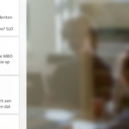
udenten
vo? SLO
ver, als
 de MBO
ie op
 heeft...
-
ht aan
en dat