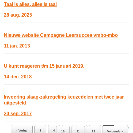
Taal is alles, alles is taal
28 aug. 2025
Nieuwe website Campagne Leersucces vmbo-mbo
11 jan. 2013
U kunt reageren t/m 15 januari 2019.
14 dec. 2018
Invoering slaag-zakregeling keuzedelen met twee jaar
uitgesteld
20 sep. 2017
Ga naar pagina:
< Vorige
3
4
5
6
7
8
9
10
11
12
Volgende >