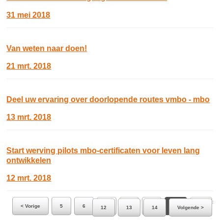
31 mei 2018
Van weten naar doen!
21 mrt. 2018
Deel uw ervaring over doorlopende routes vmbo - mbo
13 mrt. 2018
Start werving pilots mbo-certificaten voor leven lang
ontwikkelen
12 mrt. 2018
Ga naar pagina:
< Vorige
5
6
7
8
9
10
11
12
13
14
Volgende >