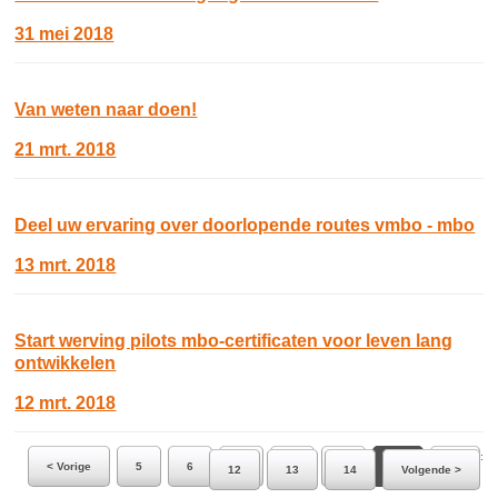
31 mei 2018
Van weten naar doen!
21 mrt. 2018
Deel uw ervaring over doorlopende routes vmbo - mbo
13 mrt. 2018
Start werving pilots mbo-certificaten voor leven lang
ontwikkelen
12 mrt. 2018
Ga naar pagina:
< Vorige
5
6
7
8
9
10
11
12
13
14
Volgende >